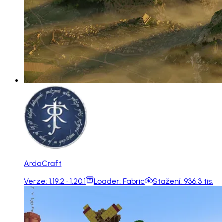
ArdaCraft
Verze:
1.19.2 · 1.20.1
Loader:
Fabric
Stažení:
936.3 tis.