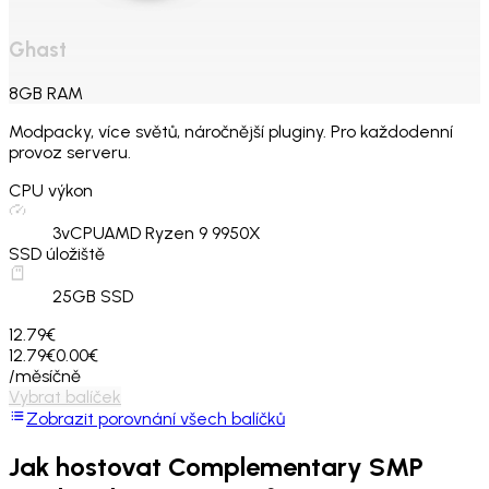
Ghast
8
GB
RAM
Modpacky, více světů, náročnější pluginy. Pro každodenní
provoz serveru.
CPU výkon
3
vCPU
AMD Ryzen 9 9950X
SSD úložiště
25
GB SSD
12.79€
12.79€
0.00€
/měsíčně
Vybrat balíček
Zobrazit porovnání všech balíčků
Jak hostovat
Complementary SMP