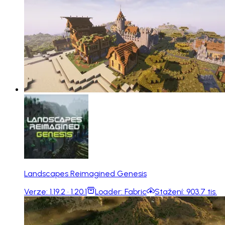
Landscapes Reimagined Genesis
Verze:
1.19.2 · 1.20.1
Loader:
Fabric
Stažení:
903.7 tis.