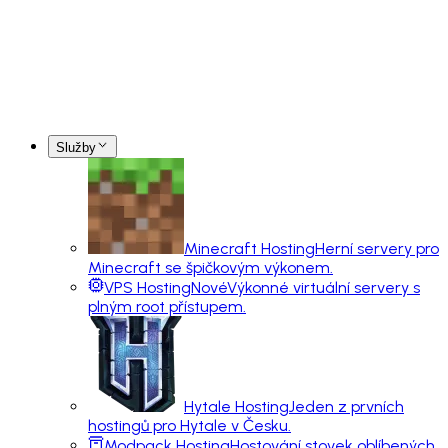
Služby
Minecraft Hosting
Herní servery pro
Minecraft se špičkovým výkonem.
VPS Hosting
Nové
Výkonné virtuální servery s
plným root přístupem.
Hytale Hosting
Jeden z prvních
hostingů pro Hytale v Česku.
Modpack Hosting
Hostování stovek oblíbených