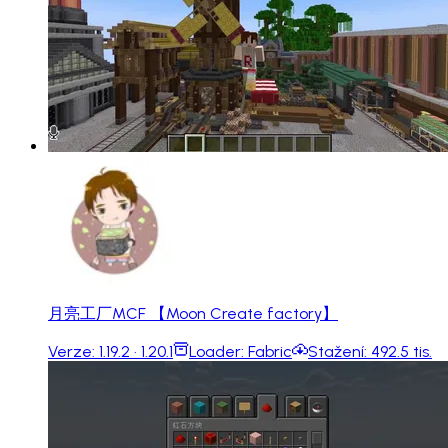
月亮工厂MCF 【Moon Create factory】
Verze:
1.19.2 · 1.20.1
Loader:
Fabric
Stažení:
492.5 tis.