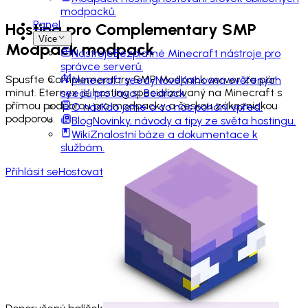
modpacků.
Panel
Hosting pro
Complementary SMP
Více
Modpack
modpack
Nástroje
Bezplatné Minecraft nástroje pro
správce serverů.
Spusťte Complementary SMP Modpack server za pár
Minecraft seedy
Nové
Knihovna ověřených
minut. Eternyx je hosting specializovaný na Minecraft s
seedů pro Java i Bedrock.
přímou podporou pro modpacky a českou zákaznickou
O nás
Kdo jsme a co nás pohání vpřed.
podporou.
Blog
Novinky, návody a tipy ze světa hostingu.
Wiki
Znalostní báze a dokumentace k
službám.
Přihlásit se
Hostovat