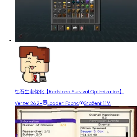
红石生电优化【Redstone Survival Optimization】
Verze:
26.2+
Loader:
Fabric
Stažení:
1.1M