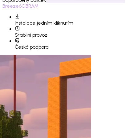
Doporučený balíček
Breeze
6GB
RAM
Instalace
jedním kliknutím
Stabilní provoz
Česká podpora