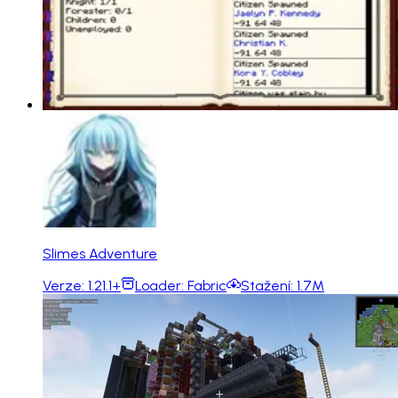
Slimes Adventure
Verze:
1.21.1+
Loader:
Fabric
Stažení:
1.7M