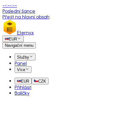
--
:
--
:
--
Poslední šance
Přejít na hlavní obsah
Eternyx
EUR
Navigační menu
Služby
Panel
Více
EUR
CZK
Přihlásit
Balíčky