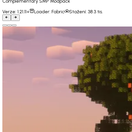
Complementary SMP Modpack
Verze:
1.21.11+
Loader:
Fabric
Stažení:
38.3 tis.