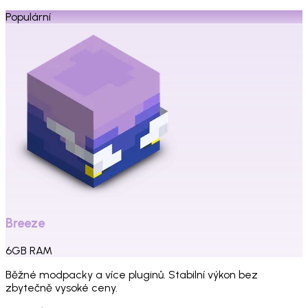
Populární
Breeze
6
GB
RAM
Běžné modpacky a více pluginů. Stabilní výkon bez
zbytečně vysoké ceny.