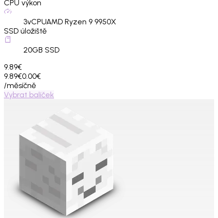
CPU výkon
3
vCPU
AMD Ryzen 9 9950X
SSD úložiště
20
GB SSD
9.89€
9.89€
0.00€
/měsíčně
Vybrat balíček