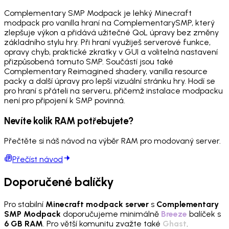
Complementary SMP Modpack je lehký Minecraft
modpack pro vanilla hraní na ComplementarySMP, který
zlepšuje výkon a přidává užitečné QoL úpravy bez změny
základního stylu hry. Při hraní využiješ serverové funkce,
opravy chyb, praktické zkratky v GUI a volitelná nastavení
přizpůsobená tomuto SMP. Součástí jsou také
Complementary Reimagined shadery, vanilla resource
packy a další úpravy pro lepší vizuální stránku hry. Hodí se
pro hraní s přáteli na serveru, přičemž instalace modpacku
není pro připojení k SMP povinná.
Nevíte kolik RAM potřebujete?
Přečtěte si náš návod na výběr RAM pro modovaný server.
Přečíst návod
Doporučené balíčky
Pro stabilní
Minecraft modpack server
s
Complementary
SMP Modpack
doporučujeme minimálně
Breeze
balíček s
6 GB RAM
. Pro větší komunitu zvažte také
Ghast
.