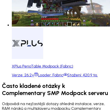
XPlus PerioTable Modpack (Fabric)
Verze:
26.2+
Loader:
Fabric
Stažení:
420.9 tis.
Často kladené otázky k
Complementary SMP Modpack serveru
Odpovědi na nejčastější dotazy ohledně instalace, verze,
RAM nároků a multiplayeru modpacku Complementary