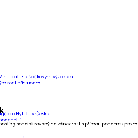
 Minecraft se špičkovým výkonem.
ným root přístupem.
k
ngů pro Hytale v Česku.
 modpacků.
 hosting specializovaný na Minecraft s přímou podporou pro