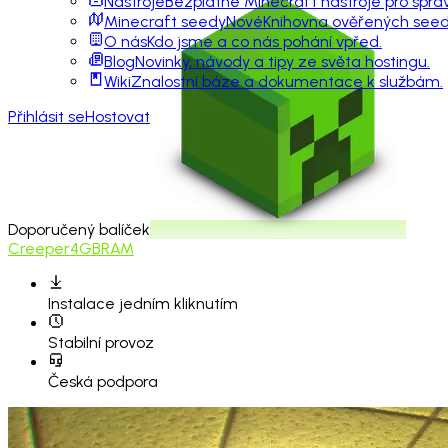
Nástroje
Bezplatné Minecraft nástroje pro sprá
Minecraft seedy
Nové
Knihovna ověřených seedů
O nás
Kdo jsme a co nás pohání vpřed.
Blog
Novinky, návody a tipy ze světa hostingu.
Wiki
Znalostní báze a dokumentace k službám.
Přihlásit se
Hostovat
Doporučený balíček
Creeper
4GB
RAM
Instalace
jedním kliknutím
Stabilní provoz
Česká podpora