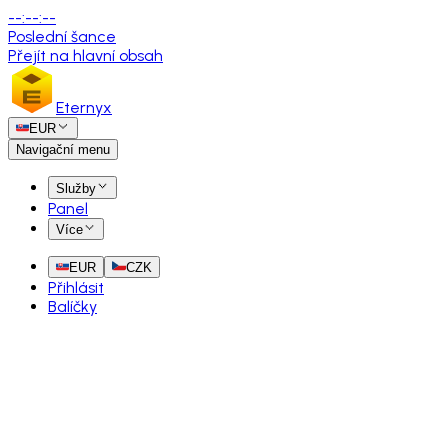
--
:
--
:
--
Poslední šance
Přejít na hlavní obsah
Eternyx
EUR
Navigační menu
Služby
Panel
Více
EUR
CZK
Přihlásit
Balíčky