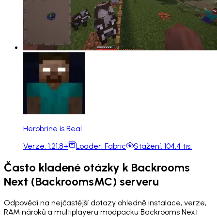
Herobrine is Real
Verze:
1.21.8+
Loader:
Fabric
Stažení:
104.4 tis.
Často kladené otázky k Backrooms
Next (BackroomsMC) serveru
Odpovědi na nejčastější dotazy ohledně instalace, verze,
RAM nároků a multiplayeru modpacku Backrooms Next