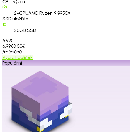
CPU výkon
2
vCPU
AMD Ryzen 9 9950X
SSD úložiště
20
GB SSD
6.99€
6.99€
0.00€
/měsíčně
Vybrat balíček
Populární