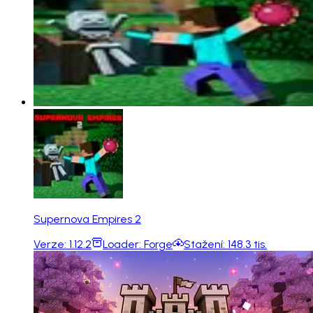
Supernova Empires 2
Verze:
1.12.2
Loader:
Forge
Stažení:
148.3 tis.