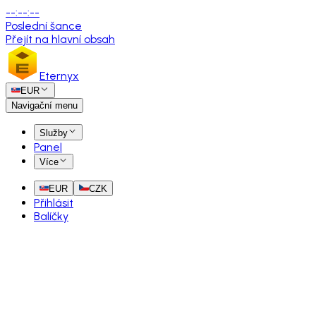
--
:
--
:
--
Poslední šance
Přejít na hlavní obsah
Eternyx
EUR
Navigační menu
Služby
Panel
Více
EUR
CZK
Přihlásit
Balíčky