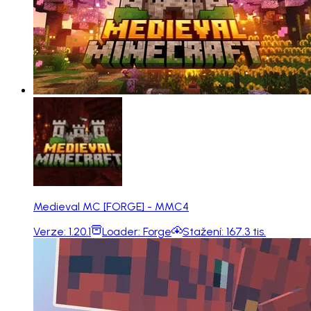
Medieval MC [FORGE] - MMC4
Verze:
1.20.1
Loader:
Forge
Stažení:
167.3 tis.