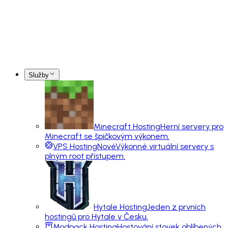
Služby
Minecraft Hosting
Herní servery pro
Minecraft se špičkovým výkonem.
VPS Hosting
Nové
Výkonné virtuální servery s
plným root přístupem.
Hytale Hosting
Jeden z prvních
hostingů pro Hytale v Česku.
Modpack Hosting
Hostování stovek oblíbených