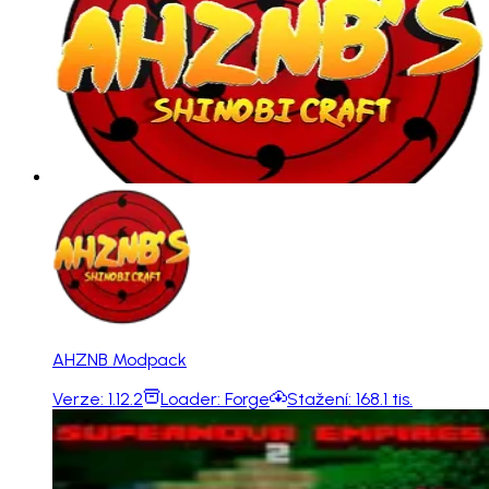
AHZNB Modpack
Verze:
1.12.2
Loader:
Forge
Stažení:
168.1 tis.