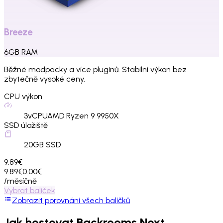
Breeze
6
GB
RAM
Běžné modpacky a více pluginů. Stabilní výkon bez
zbytečně vysoké ceny.
CPU výkon
3
vCPU
AMD Ryzen 9 9950X
SSD úložiště
20
GB SSD
9.89€
9.89€
0.00€
/měsíčně
Vybrat balíček
Zobrazit porovnání všech balíčků
Jak hostovat
Backrooms Next