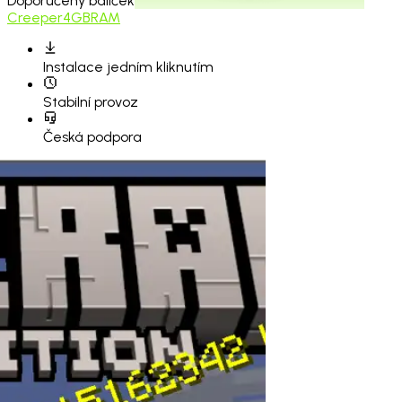
Doporučený balíček
Creeper
4GB
RAM
Instalace
jedním kliknutím
Stabilní provoz
Česká podpora