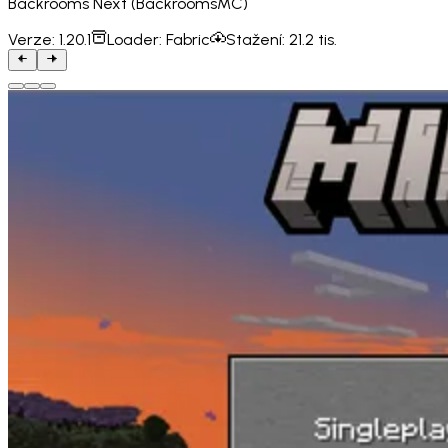
Backrooms Next (BackroomsMC)
Verze:
1.20.1
Loader:
Fabric
Stažení:
21.2 tis.