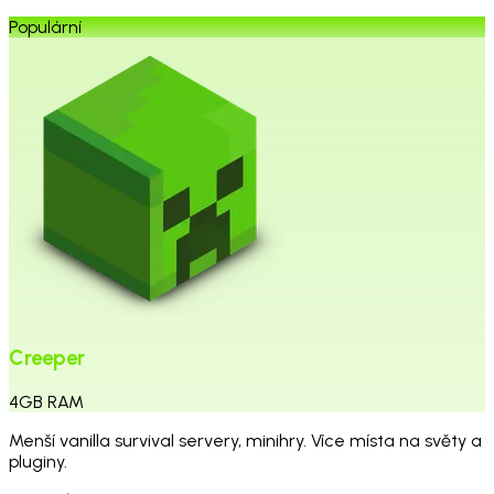
Populární
Creeper
4
GB
RAM
Menší vanilla survival servery, minihry. Více místa na světy a
pluginy.