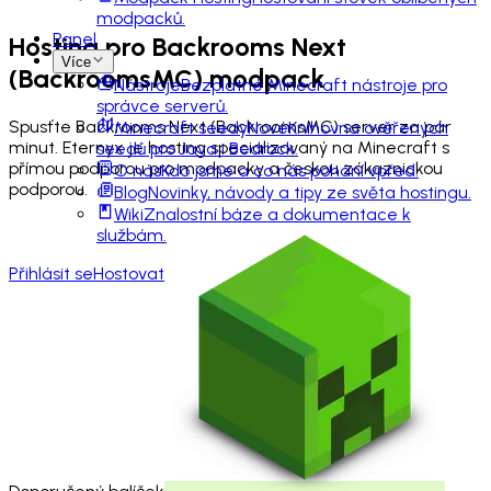
modpacků.
Panel
Hosting pro
Backrooms Next
Více
(BackroomsMC)
modpack
Nástroje
Bezplatné Minecraft nástroje pro
správce serverů.
Spusťte Backrooms Next (BackroomsMC) server za pár
Minecraft seedy
Nové
Knihovna ověřených
minut. Eternyx je hosting specializovaný na Minecraft s
seedů pro Java i Bedrock.
přímou podporou pro modpacky a českou zákaznickou
O nás
Kdo jsme a co nás pohání vpřed.
podporou.
Blog
Novinky, návody a tipy ze světa hostingu.
Wiki
Znalostní báze a dokumentace k
službám.
Přihlásit se
Hostovat