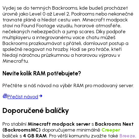
Vydej se do temných Backrooms, kde budeš procházet
úrovně jako Level 0 až Level 2, Poolrooms nebo nekonečné
travnaté pláně a hledat cestu ven. Minecraft modpack
staví na Found Footage vizuálu, hororové atmosféře,
nečekaných nebezpečích a jump scares. Díky podpoře
multiplayeru a integrovanému voice chatu můžeš
Backrooms prozkoumávat s přáteli, domlouvat postup a
společně reagovat na hrozby. Hodí se pro hráče, kteří
hledají náročnou průzkumnou a hororovou výpravu v
Minecraftu.
Nevíte kolik RAM potřebujete?
Přečtěte si náš návod na výběr RAM pro modovaný server.
Přečíst návod
Doporučené balíčky
Pro stabilní
Minecraft modpack server
s
Backrooms Next
(BackroomsMC)
doporučujeme minimálně
Creeper
balíček s
4 GB RAM
. Pro větší komunitu zvažte také
Breeze
.