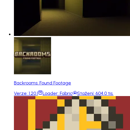
Backrooms: Found Footage
Verze:
1.20.1
Loader:
Fabric
Stažení:
604.0 tis.