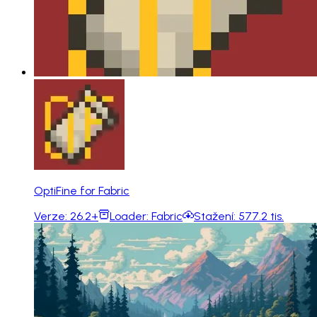
OptiFine for Fabric
Verze:
26.2+
Loader:
Fabric
Stažení:
577.2 tis.