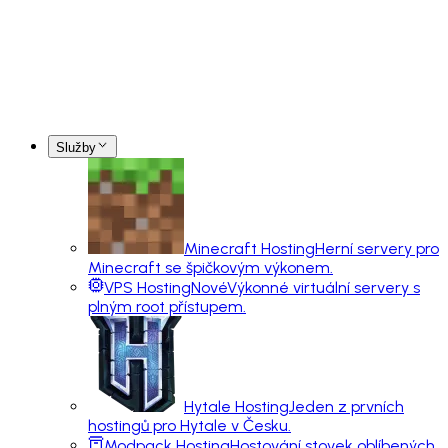
Služby
Minecraft Hosting
Herní servery pro
Minecraft se špičkovým výkonem.
VPS Hosting
Nové
Výkonné virtuální servery s
plným root přístupem.
Hytale Hosting
Jeden z prvních
hostingů pro Hytale v Česku.
Modpack Hosting
Hostování stovek oblíbených