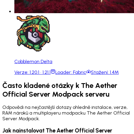
Cobblemon Delta
Verze:
1.20.1 · 1.21.1
Loader:
Fabric
Stažení:
1.4M
Často kladené otázky k The Aether
Official Server Modpack serveru
Odpovědi na nejčastější dotazy ohledně instalace, verze,
RAM nároků a multiplayeru modpacku The Aether Official
Server Modpack.
Jak nainstalovat The Aether Official Server