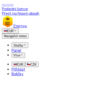
--
:
--
:
--
Poslední šance
Přejít na hlavní obsah
Eternyx
EUR
Navigační menu
Služby
Panel
Více
EUR
CZK
Přihlásit
Balíčky