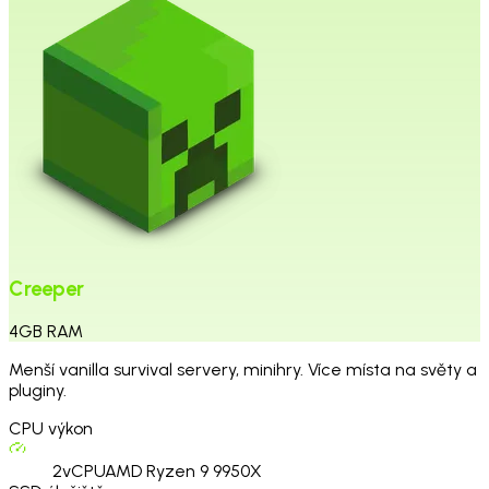
Creeper
4
GB
RAM
Menší vanilla survival servery, minihry. Více místa na světy a
pluginy.
CPU výkon
2
vCPU
AMD Ryzen 9 9950X