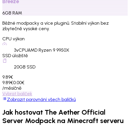
Breeze
6
GB
RAM
Běžné modpacky a více pluginů. Stabilní výkon bez
zbytečně vysoké ceny.
CPU výkon
3
vCPU
AMD Ryzen 9 9950X
SSD úložiště
20
GB SSD
9.89€
9.89€
0.00€
/měsíčně
Vybrat balíček
Zobrazit porovnání všech balíčků
Jak hostovat
The Aether Official
Server Modpack
na Minecraft serveru