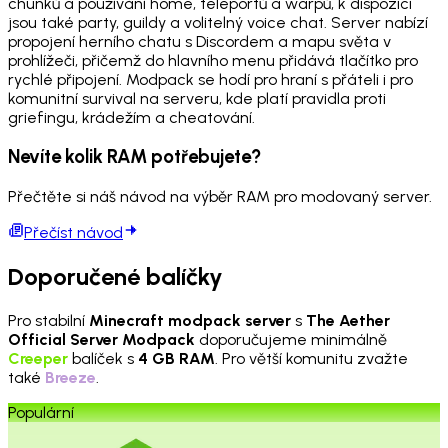
chunků a používání home, teleportů a warpů, k dispozici
jsou také party, guildy a volitelný voice chat. Server nabízí
propojení herního chatu s Discordem a mapu světa v
prohlížeči, přičemž do hlavního menu přidává tlačítko pro
rychlé připojení. Modpack se hodí pro hraní s přáteli i pro
komunitní survival na serveru, kde platí pravidla proti
griefingu, krádežím a cheatování.
Nevíte kolik RAM potřebujete?
Přečtěte si náš návod na výběr RAM pro modovaný server.
Přečíst návod
Doporučené balíčky
Pro stabilní
Minecraft modpack server
s
The Aether
Official Server Modpack
doporučujeme minimálně
Creeper
balíček s
4 GB RAM
. Pro větší komunitu zvažte
také
Breeze
.
Populární