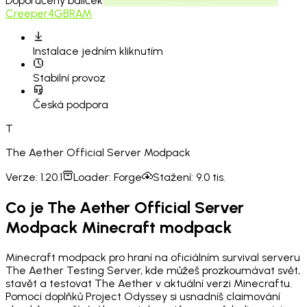
Doporučený balíček
Creeper
4GB
RAM
Instalace
jedním kliknutím
Stabilní provoz
Česká podpora
T
The Aether Official Server Modpack
Verze:
1.20.1
Loader:
Forge
Stažení:
9.0 tis.
Co je The Aether Official Server
Modpack Minecraft modpack
Minecraft modpack pro hraní na oficiálním survival serveru
The Aether Testing Server, kde můžeš prozkoumávat svět,
stavět a testovat The Aether v aktuální verzi Minecraftu.
Pomocí doplňků Project Odyssey si usnadníš claimování