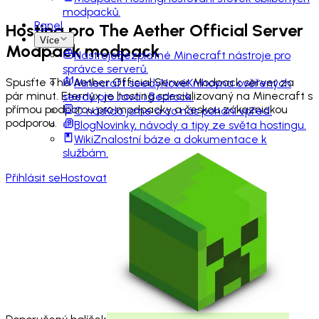
modpacků.
Panel
Hosting pro
The Aether Official Server
Více
Modpack
modpack
Nástroje
Bezplatné Minecraft nástroje pro
správce serverů.
Spusťte The Aether Official Server Modpack server za
Minecraft seedy
Nové
Knihovna ověřených
pár minut. Eternyx je hosting specializovaný na Minecraft s
seedů pro Java i Bedrock.
přímou podporou pro modpacky a českou zákaznickou
O nás
Kdo jsme a co nás pohání vpřed.
podporou.
Blog
Novinky, návody a tipy ze světa hostingu.
Wiki
Znalostní báze a dokumentace k
službám.
Přihlásit se
Hostovat