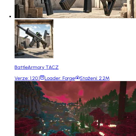
BattleArmory TACZ
Verze:
1.20.1
Loader:
Forge
Stažení:
2.2M