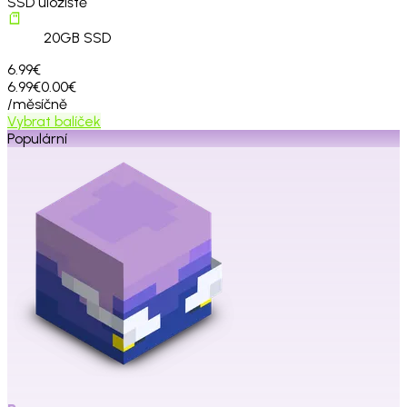
SSD úložiště
20
GB SSD
6.99€
6.99€
0.00€
/měsíčně
Vybrat balíček
Populární