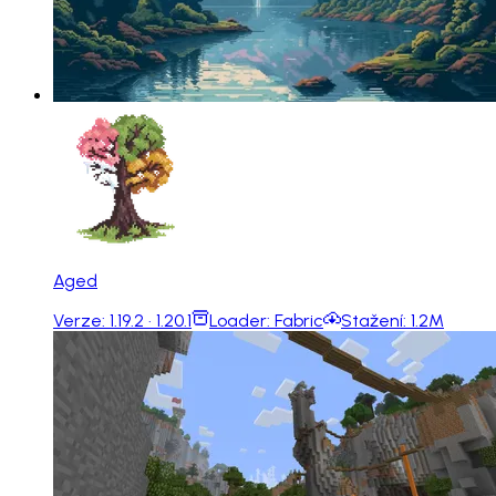
Aged
Verze:
1.19.2 · 1.20.1
Loader:
Fabric
Stažení:
1.2M