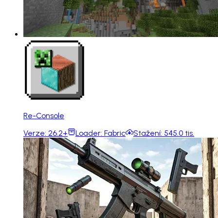
Re-Console
Verze:
26.2+
Loader:
Fabric
Stažení:
545.0 tis.