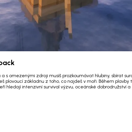
dpack
s omezenými zdroji musíš prozkoumávat hlubiny, sbírat surov
uješ plovoucí základnu z toho, co najdeš v moři. Během plavby
eří hledají intenzivní survival výzvu, oceánské dobrodružství 