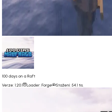
100 days on a Raft
Verze:
1.20.1
Loader:
Forge
Stažení:
54.1 tis.