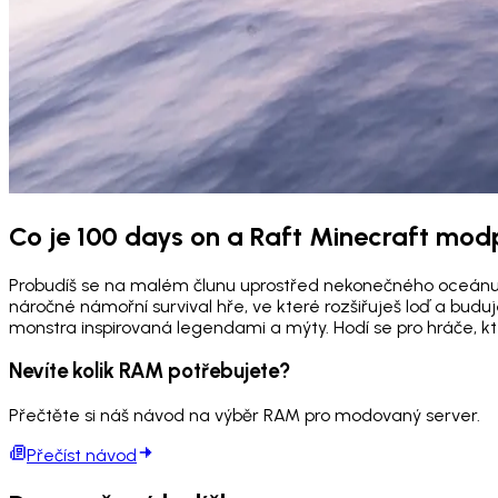
Co je 100 days on a Raft Minecraft mo
Probudíš se na malém člunu uprostřed nekonečného oceánu a 
náročné námořní survival hře, ve které rozšiřuješ loď a bud
monstra inspirovaná legendami a mýty. Hodí se pro hráče, kt
Nevíte kolik RAM potřebujete?
Přečtěte si náš návod na výběr RAM pro modovaný server.
Přečíst návod