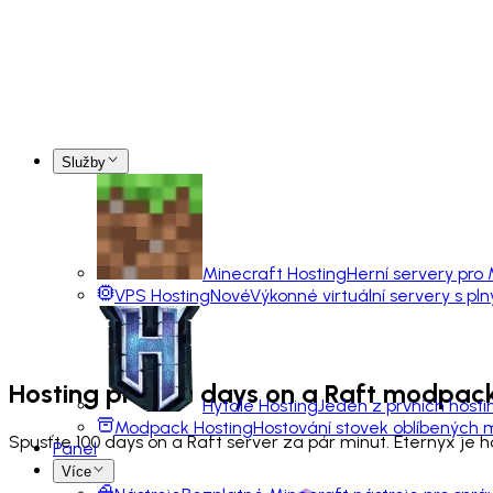
Služby
Minecraft Hosting
Herní servery pro
VPS Hosting
Nové
Výkonné virtuální servery s pl
Hosting pro
100 days on a Raft
modpac
Hytale Hosting
Jeden z prvních hosti
Modpack Hosting
Hostování stovek oblíbených
Spusťte 100 days on a Raft server za pár minut. Eternyx je
Panel
Více