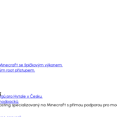
 Minecraft se špičkovým výkonem.
ným root přístupem.
k
ngů pro Hytale v Česku.
 modpacků.
 hosting specializovaný na Minecraft s přímou podporou pro 