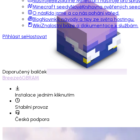
Nástroje
Bezplatné Minecraft nástroje pro sprá
Minecraft seedy
Nové
Knihovna ověřených seedů
O nás
Kdo jsme a co nás pohání vpřed.
Blog
Novinky, návody a tipy ze světa hostingu.
Wiki
Znalostní báze a dokumentace k službám.
Přihlásit se
Hostovat
Doporučený balíček
Breeze
6GB
RAM
Instalace
jedním kliknutím
Stabilní provoz
Česká podpora