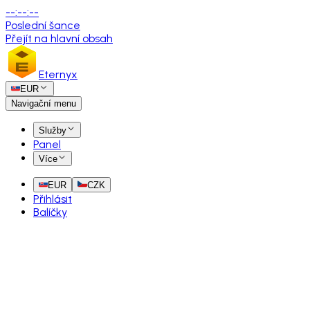
--
:
--
:
--
Poslední šance
Přejít na hlavní obsah
Eternyx
EUR
Navigační menu
Služby
Panel
Více
EUR
CZK
Přihlásit
Balíčky