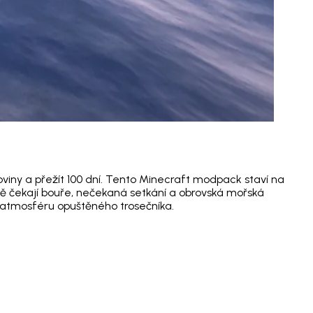
iny a přežít 100 dní. Tento Minecraft modpack staví na
 tě čekají bouře, nečekaná setkání a obrovská mořská
a atmosféru opuštěného trosečníka.