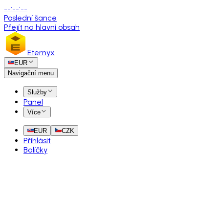
--
:
--
:
--
Poslední šance
Přejít na hlavní obsah
Eternyx
EUR
Navigační menu
Služby
Panel
Více
EUR
CZK
Přihlásit
Balíčky