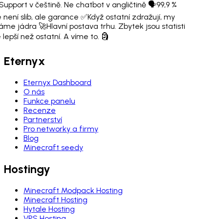
Support v češtině. Ne chatbot v angličtině 🗣️
99,9 %
 není slib, ale garance ✅
Když ostatní zdražují, my
áme jádra 🚀
Hlavní postava trhu. Zbytek jsou statisti
lepší než ostatní. A víme to. 🗿
Eternyx
Eternyx Dashboard
O nás
Funkce panelu
Recenze
Partnerství
Pro networky a firmy
Blog
Minecraft seedy
Hostingy
Minecraft Modpack Hosting
Minecraft Hosting
Hytale Hosting
VPS Hosting