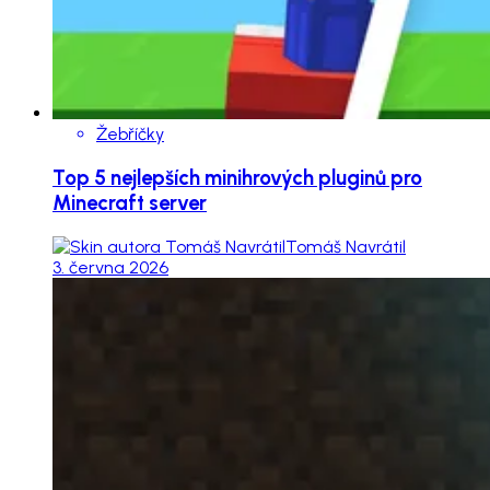
Žebříčky
Top 5 nejlepších minihrových pluginů pro
Minecraft server
Tomáš Navrátil
3. června 2026