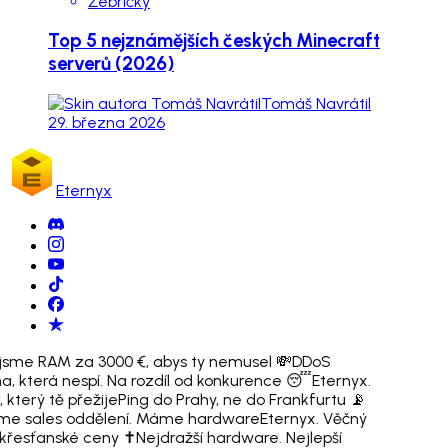
Žebříčky
Top 5 nejznámějších českých Minecraft
serverů (2026)
Tomáš Navrátil
29. března 2026
Eternyx
i jsme RAM za 3000 €, abys ty nemusel 💸
DDoS
a, která nespí. Na rozdíl od konkurence 😴
Eternyx.
 který tě přežije
Ping do Prahy, ne do Frankfurtu 📡
e sales oddělení. Máme hardware
Eternyx. Věčný
 křesťanské ceny ✝️
Nejdražší hardware. Nejlepší