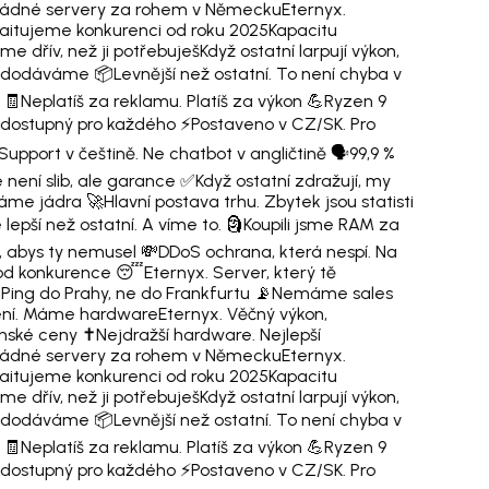
ádné servery za rohem v Německu
Eternyx.
itujeme konkurenci od roku 2025
Kapacitu
e dřív, než ji potřebuješ
Když ostatní larpují výkon,
 dodáváme 📦
Levnější než ostatní. To není chyba v
 🧾
Neplatíš za reklamu. Platíš za výkon 💪
Ryzen 9
dostupný pro každého ⚡
Postaveno v CZ/SK. Pro
Support v češtině. Ne chatbot v angličtině 🗣️
99,9 %
 není slib, ale garance ✅
Když ostatní zdražují, my
áme jádra 🚀
Hlavní postava trhu. Zbytek jsou statisti
lepší než ostatní. A víme to. 🗿
Koupili jsme RAM za
, abys ty nemusel 💸
DDoS ochrana, která nespí. Na
 od konkurence 😴
Eternyx. Server, který tě
Ping do Prahy, ne do Frankfurtu 📡
Nemáme sales
ní. Máme hardware
Eternyx. Věčný výkon,
nské ceny ✝️
Nejdražší hardware. Nejlepší
ádné servery za rohem v Německu
Eternyx.
itujeme konkurenci od roku 2025
Kapacitu
e dřív, než ji potřebuješ
Když ostatní larpují výkon,
 dodáváme 📦
Levnější než ostatní. To není chyba v
 🧾
Neplatíš za reklamu. Platíš za výkon 💪
Ryzen 9
dostupný pro každého ⚡
Postaveno v CZ/SK. Pro