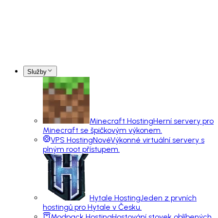
Služby
Minecraft Hosting
Herní servery pro
Minecraft se špičkovým výkonem.
VPS Hosting
Nové
Výkonné virtuální servery s
plným root přístupem.
Hytale Hosting
Jeden z prvních
hostingů pro Hytale v Česku.
Modpack Hosting
Hostování stovek oblíbených