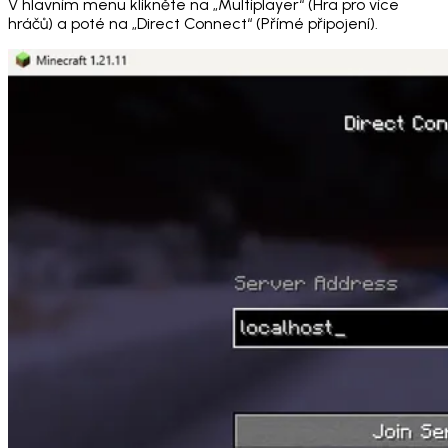
V hlavním menu klikněte na „Multiplayer“ (Hra pro více
hráčů) a poté na „Direct Connect“ (Přímé připojení).