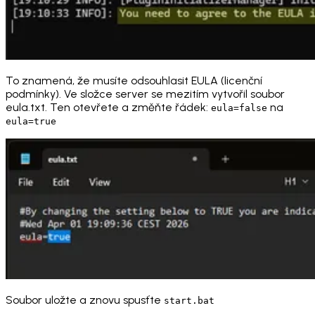
To znamená, že musíte odsouhlasit EULA (licenční
podmínky). Ve složce server se mezitím vytvořil soubor
eula.txt. Ten otevřete a změňte řádek:
na
eula=false
eula=true
Soubor uložte a znovu spusťte
start.bat