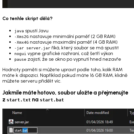
Co tenhle skript dělá?
spustí Javu
java
nastavuje minimální paměť (2 GB RAM)
-Xms2G
nastavuje maximální paměť (4 GB RAM)
-Xmx4G
říká, který soubor se má spustit
-jar server.jar
vypne grafické rozhraní, což šetří výkon
nogui
zajistí, že se okno po vypnutí hned nezavře
pause
Hodnoty paměti si můžete upravit podle toho, kolik RAM
máte k dispozici. Například pokud máte 16 GB RAM, klidně
můžete serveru přidělit víc.
Jakmile máte hotovo, soubor uložte a přejmenujte
z
na
start.txt
start.bat