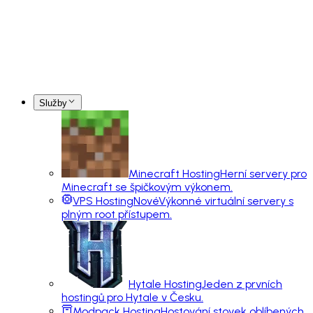
Služby
Minecraft Hosting
Herní servery pro
Minecraft se špičkovým výkonem.
VPS Hosting
Nové
Výkonné virtuální servery s
plným root přístupem.
Hytale Hosting
Jeden z prvních
hostingů pro Hytale v Česku.
Modpack Hosting
Hostování stovek oblíbených