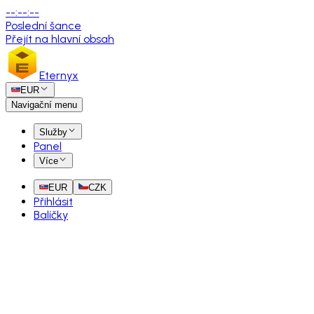
--
:
--
:
--
Poslední šance
Přejít na hlavní obsah
Eternyx
EUR
Navigační menu
Služby
Panel
Více
EUR
CZK
Přihlásit
Balíčky