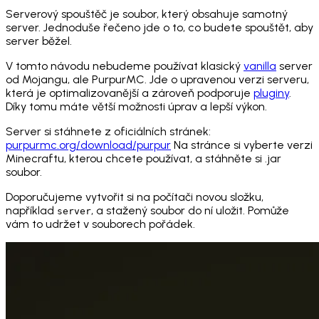
Serverový spouštěč je soubor, který obsahuje samotný
server. Jednoduše řečeno jde o to, co budete spouštět, aby
server běžel.
V tomto návodu nebudeme používat klasický
vanilla
server
od Mojangu, ale PurpurMC. Jde o upravenou verzi serveru,
která je optimalizovanější a zároveň podporuje
pluginy
.
Díky tomu máte větší možnosti úprav a lepší výkon.
Server si stáhnete z oficiálních stránek:
purpurmc.org/download/purpur
Na stránce si vyberte verzi
Minecraftu, kterou chcete používat, a stáhněte si .jar
soubor.
Doporučujeme vytvořit si na počítači novou složku,
například
, a stažený soubor do ní uložit. Pomůže
server
vám to udržet v souborech pořádek.