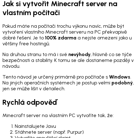
Jak si vytvořit Minecraft server na
vlastním počítači
Pokud máte na počítači trochu výkonu navíc, může být
vytvoření vlastního Minecraft serveru na PC překvapivě
dobré řešení. Je to
100% zdarma
a nejste omezeni jako u
většiny free hostingů.
Na druhou stranu to má i své
nevýhody
, hlavně co se týče
bezpečnosti a stability. K tomu se ale dostaneme později v
návodu.
Tento návod je určený primárně pro počítače s
Windows
.
Na jiných operačních systémech je postup velmi
podobný
,
jen se může lišit v detailech.
Rychlá odpověď
Minecraft server na vlastním PC vytvoříte tak, že:
Nainstalujete Javu
Stáhnete server (např. Purpur)
Vytvoříte spouštěcí skript