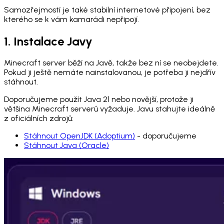
Samozřejmostí je také stabilní internetové připojení, bez
kterého se k vám kamarádi nepřipojí.
1. Instalace Javy
Minecraft server běží na Javě, takže bez ní se neobejdete.
Pokud ji ještě nemáte nainstalovanou, je potřeba ji nejdřív
stáhnout.
Doporučujeme použít Java 21 nebo novější, protože ji
většina Minecraft serverů vyžaduje. Javu stahujte ideálně
z oficiálních zdrojů:
Stáhnout OpenJDK (Adoptium)
- doporučujeme
Stáhnout Java (Oracle)