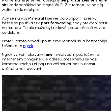
Momentálně je server dostupný
jen pro zařízení ve stejné
síti
, tedy například na stejné Wi-Fi. Z internetu se na něj
zatím nikdo nepřipojí.
Aby se na váš Minecraft server dalo připojit i zvenku,
běžně se používá tzv.
port forwarding
, tedy otevření portu
na routeru. To ale může být rizikové, pokud přesně nevíte,
co děláte.
Proto v tomto návodu použijeme jednodušší a bezpečnější
řešení, a to
ngrok
.
Ngrok vytvoří takzvaný
tunel
mezi vaším počítačem a
internetem a vygeneruje adresu, přes kterou se vaši
kamarádi mohou připojit na váš server bez nutnosti
složitého nastavování.